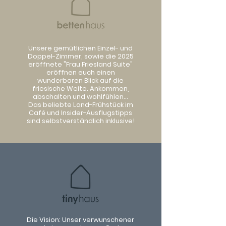
Unsere gemütlichen Einzel- und
Doppel-Zimmer, sowie die 2025
eröffnete "Frau Friesland Suite"
eröffnen euch einen
wunderbaren Blick auf die
friesische Weite. Ankommen,
abschalten und wohlfühlen…
Das beliebte Land-Frühstück im
Café und Insider-Ausflugstipps
sind selbstverständlich inklusive!
Die Vision: Unser verwunschener