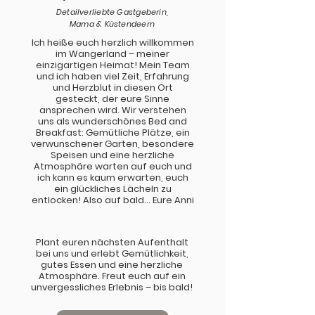
Detailverliebte Gastgeberin,
Mama & Küstendeern
Ich heiße euch herzlich willkommen
im Wangerland – meiner
einzigartigen Heimat! Mein Team
und ich haben viel Zeit, Erfahrung
und Herzblut in diesen Ort
gesteckt, der eure Sinne
ansprechen wird. Wir verstehen
uns als wunderschönes Bed and
Breakfast: Gemütliche Plätze, ein
verwunschener Garten, besondere
Speisen und eine herzliche
Atmosphäre warten auf euch und
ich kann es kaum erwarten, euch
ein glückliches Lächeln zu
entlocken! Also auf bald… Eure Anni
Plant euren nächsten Aufenthalt
bei uns und erlebt Gemütlichkeit,
gutes Essen und eine herzliche
Atmosphäre. Freut euch auf ein
unvergessliches Erlebnis – bis bald!