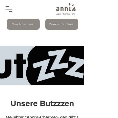
Tisch buchen
Zimmer buchen
Unsere Butzzzen
Geliebter "Anni's-Charme"- den gibt's