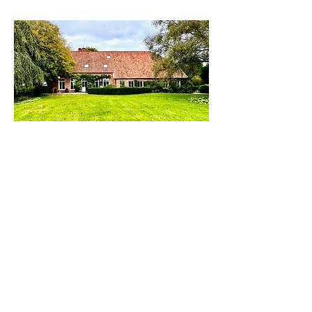
Gut Friesland
Keine Butzzze, eher Traumhaus. Gut
Friesland öffnet im Sommer 2024 seine
Türen als Ferien- und Seminarhaus.
Schon jetzt auf Insta zu verfolgen