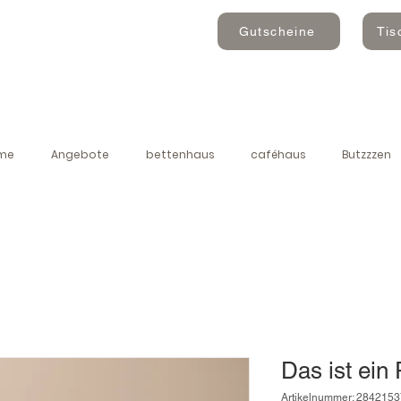
Gutscheine
Tis
me
Angebote
bettenhaus
caféhaus
Butzzzen
Das ist ein
Artikelnummer: 284215