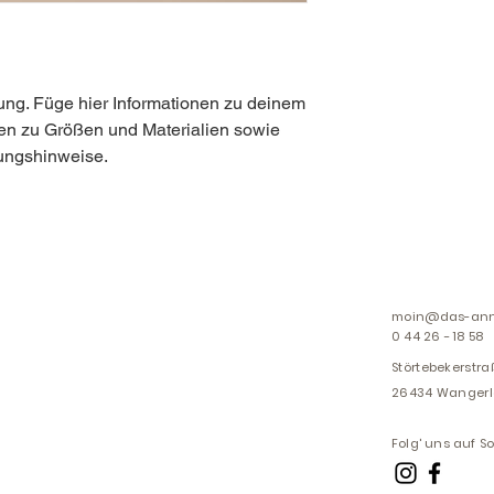
vorgeschrieben und e
Vertrauen deiner Ku
ung. Füge hier Informationen zu deinem 
nen zu Größen und Materialien sowie 
ungshinweise.
moin@das-ann
0 44 26 - 18 58
Störtebekerstra
26434 Wanger
Folg' uns auf S