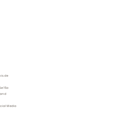
ine gute Möglichkeit, das
nden zu gewinnen.
is.de
ße 15a
land
ocial Media